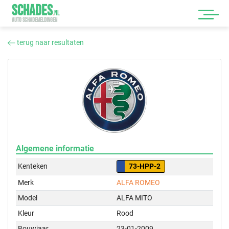
SCHADES
.
NL
AUTO SCHADEMELDINGEN
terug naar resultaten
Algemene informatie
Kenteken
73-HPP-2
Merk
ALFA ROMEO
Model
ALFA MITO
Kleur
Rood
Bouwjaar
23-01-2009