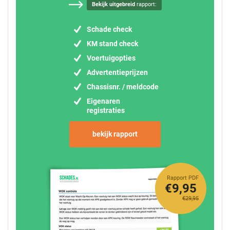
Bekijk uitgebreid
rapport:
Schade check
KM stand check
Voertuigopties
Advertentieprijzen
Chassisnr. / meldcode
Eigenaren
registraties
bekijk rapport
Rapport PDF
€9,95
€29,95