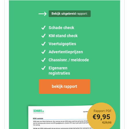
Bekijk uitgebreid
rapport:
Schade check
KM stand check
Voertuigopties
Advertentieprijzen
Chassisnr. / meldcode
Eigenaren
registraties
bekijk rapport
Rapport PDF
€9,95
€29,95