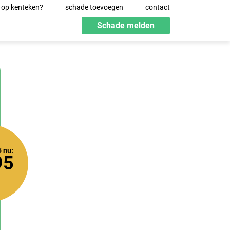
 op kenteken?
schade toevoegen
contact
Schade melden
5
nu:
95