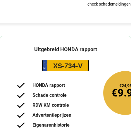
check schademeldingen
Uitgebreid
HONDA
rapport
XS-734-V
HONDA rapport
€24,9
€9.
Schade controle
RDW KM controle
Advertentieprijzen
Eigenarenhistorie