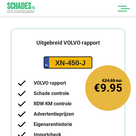
SCHADES
.
NL
AUTO SCHADEMELDINGEN
Uitgebreid
VOLVO
rapport
XN-450-J
€24,95
nu:
VOLVO rapport
€9.95
Schade controle
RDW KM controle
Advertentieprijzen
Eigenarenhistorie
Importcheck