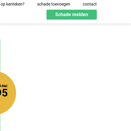
 op kenteken?
schade toevoegen
contact
Schade melden
5
nu:
95