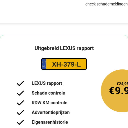
check schademeldingen
Uitgebreid
LEXUS
rapport
XH-379-L
LEXUS rapport
€24,9
€9.
Schade controle
RDW KM controle
Advertentieprijzen
Eigenarenhistorie