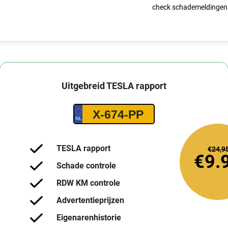
check schademeldingen
Uitgebreid
TESLA
rapport
X-674-PP
TESLA rapport
€24,9
€9.
Schade controle
RDW KM controle
Advertentieprijzen
Eigenarenhistorie