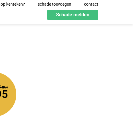
 op kenteken?
schade toevoegen
contact
Schade melden
5
nu:
95