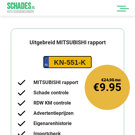
SCHADES
.
NL
AUTO SCHADEMELDINGEN
Uitgebreid
MITSUBISHI
rapport
KN-551-K
€24,95
nu:
MITSUBISHI rapport
€9.95
Schade controle
RDW KM controle
Advertentieprijzen
Eigenarenhistorie
Importcheck