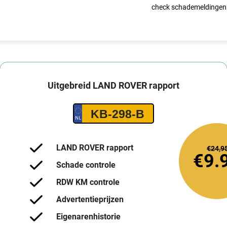
check schademeldingen
Uitgebreid
LAND ROVER
rapport
KB-298-B
LAND ROVER rapport
€24,9
€9.
Schade controle
RDW KM controle
Advertentieprijzen
Eigenarenhistorie