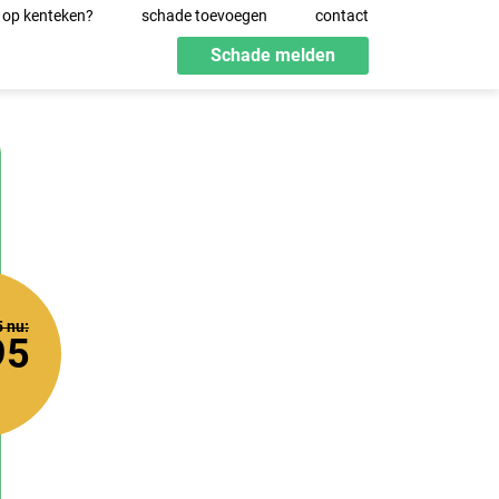
 op kenteken?
schade toevoegen
contact
Schade melden
5
nu:
95