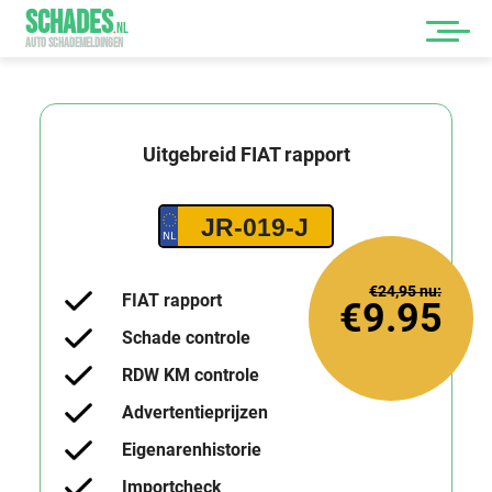
SCHADES
.
NL
AUTO SCHADEMELDINGEN
Uitgebreid
FIAT
rapport
JR-019-J
€24,95
nu:
FIAT rapport
€9.95
Schade controle
RDW KM controle
Advertentieprijzen
Eigenarenhistorie
Importcheck