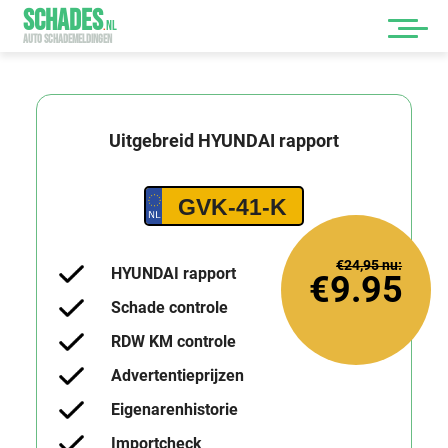
SCHADES
.
NL
AUTO SCHADEMELDINGEN
Uitgebreid
HYUNDAI
rapport
GVK-41-K
€24,95
nu:
HYUNDAI rapport
€9.95
Schade controle
RDW KM controle
Advertentieprijzen
Eigenarenhistorie
Importcheck