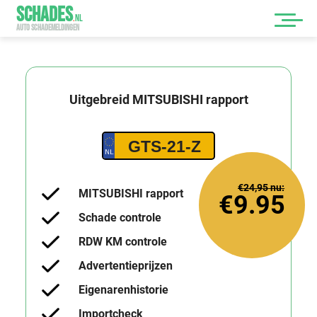
SCHADES
.
NL
AUTO SCHADEMELDINGEN
Uitgebreid
MITSUBISHI
rapport
GTS-21-Z
€24,95
nu:
MITSUBISHI rapport
€9.95
Schade controle
RDW KM controle
Advertentieprijzen
Eigenarenhistorie
Importcheck