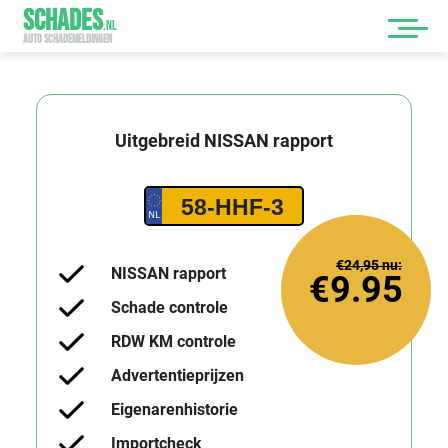
SCHADES
.
NL
AUTO SCHADEMELDINGEN
Uitgebreid
NISSAN
rapport
58-HHF-3
€24,95
nu:
NISSAN rapport
€9.95
Schade controle
RDW KM controle
Advertentieprijzen
Eigenarenhistorie
Importcheck