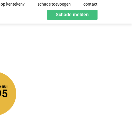
 op kenteken?
schade toevoegen
contact
Schade melden
5
nu:
95