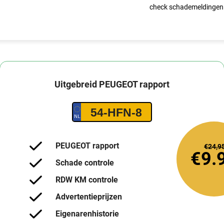
check schademeldingen
Uitgebreid
PEUGEOT
rapport
54-HFN-8
PEUGEOT rapport
€24,9
€9.
Schade controle
RDW KM controle
Advertentieprijzen
Eigenarenhistorie